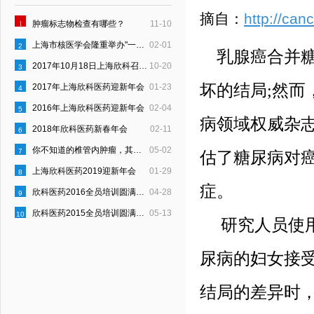
摘自：
http://can
1
肿瘤标志物检查有哪些？
11-10
上海市核医学会隆重举办"一县一科"建设启动仪式
02-01
2
乳腺癌合并糖
2017年10月18日上海欣科召开“员工行为约定”宣贯会
10-20
3
坏的结局;然
2017年上海欣科医药迎新年会
01-23
4
2016年上海欣科医药迎新年会
02-04
5
病领域权威杂志D
2018年欣科医药新春年会
02-11
6
你不知道的椎管内肿瘤，其实是这样的！
05-02
7
估了糖尿病对
上海欣科医药2019迎新年会
01-29
8
症。
欣科医药2016全员培训圆满结束
04-28
9
欣科医药2015全员培训圆满结束
05-13
10
研究人员使用
尿病的妇女接
结局的差异时