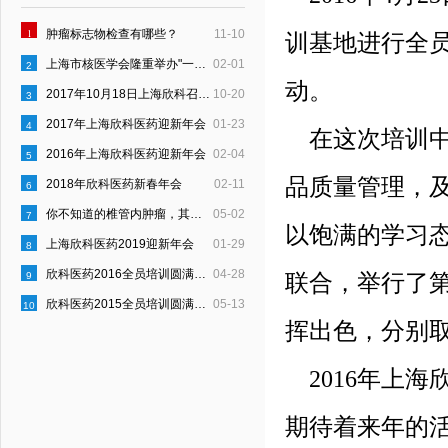
1
肿瘤标志物检查有哪些？
11-10
训基地进行全
上海市核医学会隆重举办"一县一科"建设启动仪式
02-01
2
动。
2017年10月18日上海欣科召开“员工行为约定”宣贯会
10-20
3
2017年上海欣科医药迎新年会
01-23
4
在这次培训中
2016年上海欣科医药迎新年会
02-04
5
品质量管理，
2018年欣科医药新春年会
02-11
6
你不知道的椎管内肿瘤，其实是这样的！
05-02
7
以饱满的学习
上海欣科医药2019迎新年会
01-29
8
欣科医药2016全员培训圆满结束
04-28
9
联合，举行了第
欣科医药2015全员培训圆满结束
05-13
10
挥出色，分别
2016年上海
期待着来年的