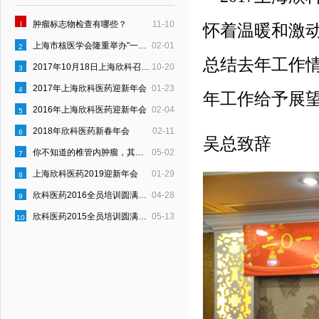
1
肿瘤标志物检查有哪些？
11-10
怀着温暖和激
上海市核医学会隆重举办"一县一科"建设启动仪式
02-01
2
总结去年工作
2017年10月18日上海欣科召开“员工行为约定”宣贯会
10-20
3
2017年上海欣科医药迎新年会
01-23
4
年工作给予展
2016年上海欣科医药迎新年会
02-04
5
2018年欣科医药新春年会
02-11
6
吴总致辞
你不知道的椎管内肿瘤，其实是这样的！
05-02
7
上海欣科医药2019迎新年会
01-29
8
欣科医药2016全员培训圆满结束
04-28
9
欣科医药2015全员培训圆满结束
05-13
10