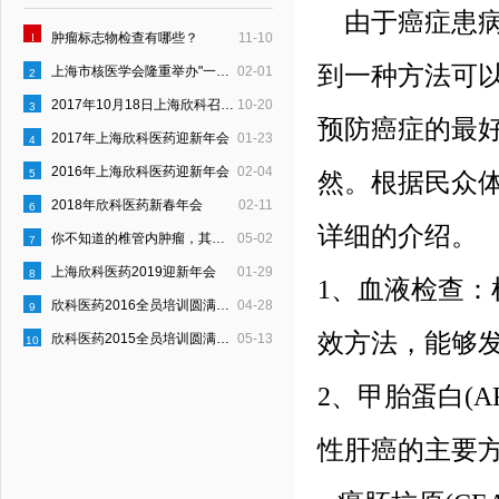
由于癌症患病
1
肿瘤标志物检查有哪些？
11-10
到一种方法可
上海市核医学会隆重举办"一县一科"建设启动仪式
02-01
2
2017年10月18日上海欣科召开“员工行为约定”宣贯会
10-20
3
预防癌症的最
2017年上海欣科医药迎新年会
01-23
4
2016年上海欣科医药迎新年会
02-04
5
然。根据民众
2018年欣科医药新春年会
02-11
6
详细的介绍。
你不知道的椎管内肿瘤，其实是这样的！
05-02
7
上海欣科医药2019迎新年会
01-29
8
1、血液检查
欣科医药2016全员培训圆满结束
04-28
9
效方法，能够
欣科医药2015全员培训圆满结束
05-13
10
2、甲胎蛋白(
性肝癌的主要