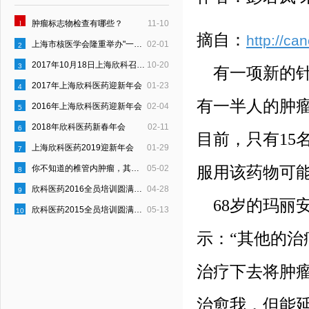
1
肿瘤标志物检查有哪些？
11-10
摘自：
http://ca
上海市核医学会隆重举办"一县一科"建设启动仪式
02-01
2
2017年10月18日上海欣科召开“员工行为约定”宣贯会
10-20
3
有一项新的针
2017年上海欣科医药迎新年会
01-23
4
有一半人的肿
2016年上海欣科医药迎新年会
02-04
5
2018年欣科医药新春年会
02-11
6
目前，只有15
上海欣科医药2019迎新年会
01-29
7
你不知道的椎管内肿瘤，其实是这样的！
05-02
服用该药物可
8
欣科医药2016全员培训圆满结束
04-28
9
68岁的玛丽
欣科医药2015全员培训圆满结束
05-13
10
示：“其他的
治疗下去将肿
治愈我，但能延