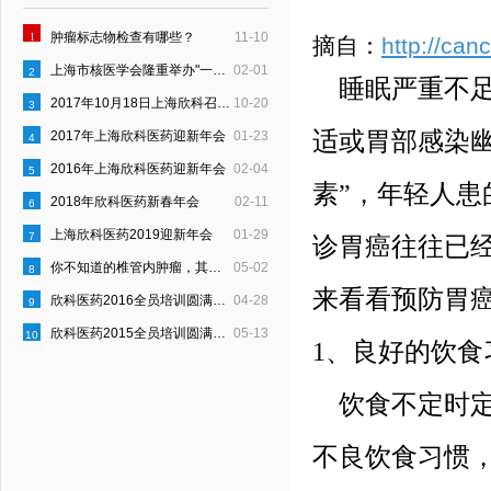
1
肿瘤标志物检查有哪些？
11-10
摘自：
http://can
上海市核医学会隆重举办"一县一科"建设启动仪式
02-01
2
睡眠严重不足
2017年10月18日上海欣科召开“员工行为约定”宣贯会
10-20
3
适或胃部感染
2017年上海欣科医药迎新年会
01-23
4
2016年上海欣科医药迎新年会
02-04
5
素”，年轻人
2018年欣科医药新春年会
02-11
6
上海欣科医药2019迎新年会
01-29
7
诊胃癌往往已
你不知道的椎管内肿瘤，其实是这样的！
05-02
8
来看看预防胃
欣科医药2016全员培训圆满结束
04-28
9
欣科医药2015全员培训圆满结束
05-13
10
1、良好的饮食
饮食不定时定
不良饮食习惯