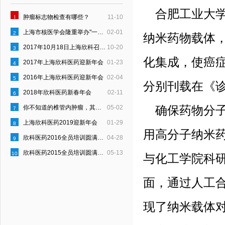
合肥工业大学
1
肿瘤标志物检查有哪些？
11-10
上海市核医学会隆重举办"一县一科"建设启动仪式
02-01
2
纳米药物载体
2017年10月18日上海欣科召开“员工行为约定”宣贯会
10-20
3
化集成，使癌
2017年上海欣科医药迎新年会
01-23
4
2016年上海欣科医药迎新年会
02-04
5
分别刊载在《
2018年欣科医药新春年会
02-11
6
你不知道的椎管内肿瘤，其实是这样的！
05-02
确保药物分子
7
上海欣科医药2019迎新年会
01-29
8
用高分子纳米
欣科医药2016全员培训圆满结束
04-28
9
欣科医药2015全员培训圆满结束
05-13
10
与化工学院科
面，通过人工
现了纳米载体