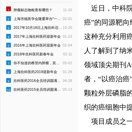
近日，中科院
1
肿瘤标志物检查有哪些？
11-10
上海市核医学会隆重举办"一县一科"建设启动仪式
02-01
2
癌”的同源靶
2017年10月18日上海欣科召开“员工行为约定”宣贯会
10-20
3
这种充分利用癌
2017年上海欣科医药迎新年会
01-23
4
2016年上海欣科医药迎新年会
02-04
5
人了解到了纳
2018年欣科医药新春年会
02-11
6
你不知道的椎管内肿瘤，其实是这样的！
05-02
领域顶尖期刊A
7
上海欣科医药2019迎新年会
01-29
8
者，“以癌治癌
欣科医药2016全员培训圆满结束
04-28
9
欣科医药2015全员培训圆满结束
05-13
10
颗粒外层磷脂
织的癌细胞中
项目成员之一