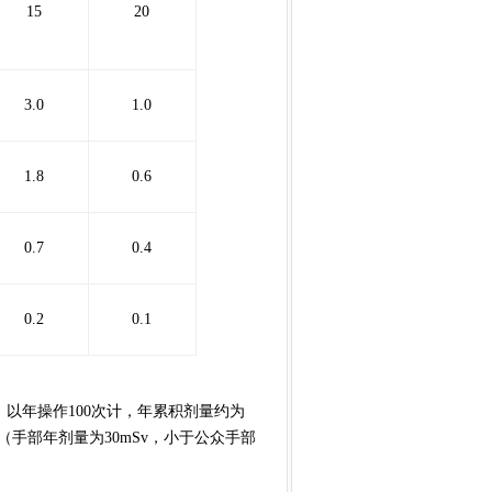
15
20
3.0
1.0
1.8
0.6
0.7
0.4
0.2
0.1
以年操作100次计，年累积剂量约为
。（手部年剂量为30mSv，小于公众手部