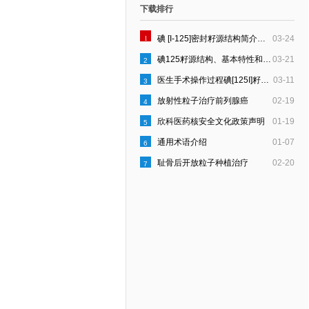
下载排行
1
碘 [I-125]密封籽源结构简介和质量控制要点
03-24
碘125籽源结构、基本特性和规格
03-21
2
医生手术操作过程碘[125I]籽源所受剂量计算
03-11
3
放射性粒子治疗前列腺癌
02-19
4
欣科医药核安全文化政策声明
01-19
5
通用术语介绍
01-07
6
耻骨后开放粒子种植治疗
02-20
7