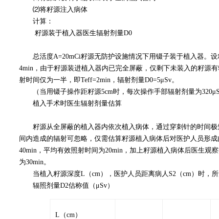
⑵
将籽源注入病体
计算：
籽源装于植入器医生辐射剂量D0
总活度A=20mCi籽源无防护设施情况下用镊子装于植入器。设籽
4min，由于籽源装进植入器内已完全屏蔽，仅剩下未装入的籽源有
射时间仅为一半，即Teff=2min，辐射剂量D0=5μSv。
（当用镊子操作距籽源5cm时，每次操作手部辐射剂量为320μS
植入手术时医生辐射剂量估算
籽源从全屏蔽的植入器内依次植入病体，通过穿刺针的时间极
间内造成的辐射可忽略，仅需估算籽源植入病体后对医护人员形成的
40min，平均有效照射时间为20min，加上籽源植入病体后医生观
为30min。
当植入籽源深度L（cm），医护人员距离病人S2（cm）时，所
辐照剂量D2估称值（μSv）
L（cm）