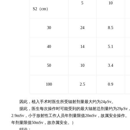
5
10
S2（cm）
30
24
8.5
40
14
5.1
50
10
3.4
100
2.5
0.9
因此，植入手术时医生所受辐射剂量最大约为24μSv。
据此，医生每次操作时可能受到的最大辐射总剂量约为29μSv，
2.9mSv，小于放射性工作人员年剂量限值20mSv，故属安全操作
年剂量限值50mSv，故亦属安全。）
结论：