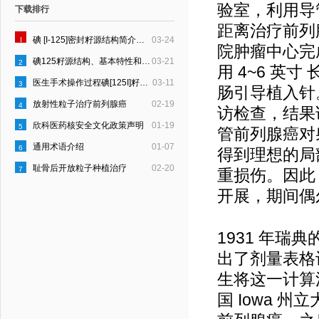
验室，利用导
下载排行
距离治疗前列腺癌
1
碘 [I-125]密封籽源结构简介和质量控制要点
03-24
院肿瘤中心完
碘125籽源结构、基本特性和规格
03-21
2
用 4~6 英
医生手术操作过程碘[125I]籽源所受剂量计算
03-11
3
肠引导植入针。
放射性粒子治疗前列腺癌
02-19
4
访检查，结果
欣科医药核安全文化政策声明
01-19
5
管前列腺癌对
通用术语介绍
01-07
6
得到理想的局
耻骨后开放粒子种植治疗
02-20
7
重损伤。因此
开展，期间偶
1931 年瑞典的
出了剂量表格计算
生将这一计算法则
国 Iowa